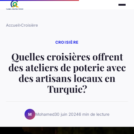
Accueil
›
Croisière
CROISIÈRE
Quelles croisières offrent
des ateliers de poterie avec
des artisans locaux en
Turquie?
Mohamed
30 juin 2024
6 min de lecture
M