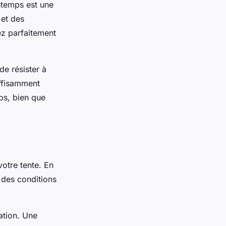
intemps est une
 et des
ez parfaitement
de résister à
uffisamment
ps, bien que
votre tente. En
à des conditions
ation. Une