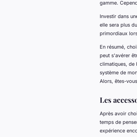
gamme. Cependant
Investir dans un
elle sera plus d
primordiaux lor
En résumé, choi
peut s'avérer êt
climatiques, de l
système de mont
Alors, êtes-vous
Les access
Après avoir choi
temps de penser
expérience encor