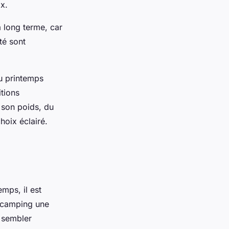
ix.
à long terme, car
té sont
au printemps
tions
e son poids, du
hoix éclairé.
mps, il est
e camping une
t sembler