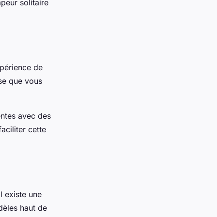
peur solitaire
xpérience de
ose que vous
entes avec des
ciliter cette
l existe une
dèles haut de