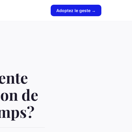
Adoptez le geste →
ente
ion de
emps?