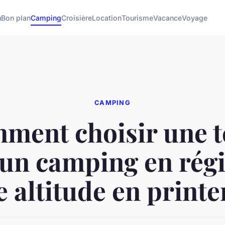
u
Bon plan
Camping
Croisière
Location
Tourisme
Vacance
Voyage
CAMPING
ment choisir une t
un camping en rég
e altitude en print