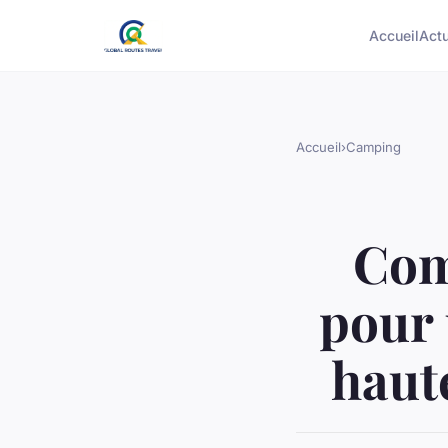
Accueil
Act
Accueil
›
Camping
Com
pour 
haut